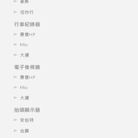
豪將
任你行
行車紀錄器
惠普HP
Mio
大邁
電子後視鏡
惠普HP
Mio
大邁
抬頭顯示器
安伯特
合展